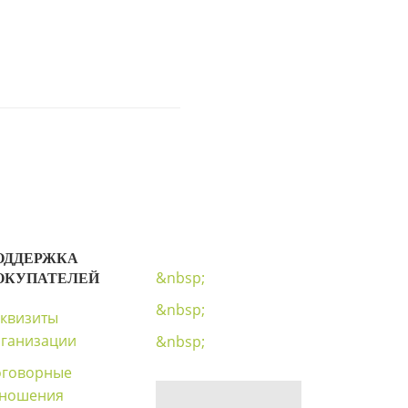
ОДДЕРЖКА
&nbsp;
ОКУПАТЕЛЕЙ
&nbsp;
квизиты
ганизации
&nbsp;
оговорные
тношения