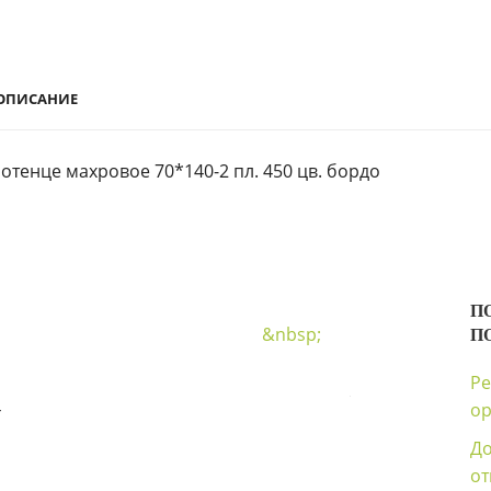
ОПИСАНИЕ
отенце махровое 70*140-2 пл. 450 цв. бордо
П
&nbsp;
П
Ре
4
ор
Д
о