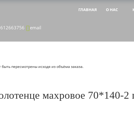
ГЛАВНАЯ
О НАС
&NBSP;
&NBSP;
8612663756
email
 быть пересмотрены исходя из объёма заказа.
олотенце махровое 70*140-2 п