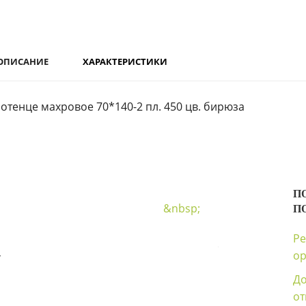
ОПИСАНИЕ
ХАРАКТЕРИСТИКИ
отенце махровое 70*140-2 пл. 450 цв. бирюза
П
&nbsp;
П
Ре
4
ор
Д
о