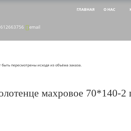
ГЛАВНАЯ
О НАС
&NBSP;
&NBSP;
8612663756
email
 быть пересмотрены исходя из объёма заказа.
олотенце махровое 70*140-2 п