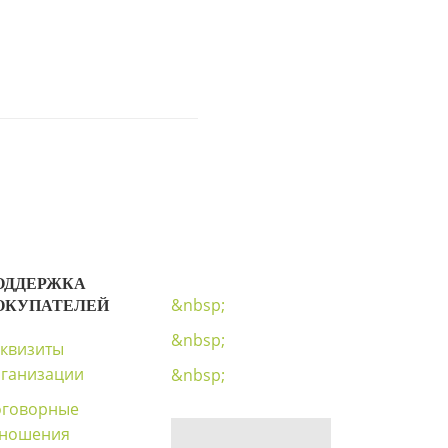
ОДДЕРЖКА
&nbsp;
ОКУПАТЕЛЕЙ
&nbsp;
квизиты
ганизации
&nbsp;
оговорные
тношения