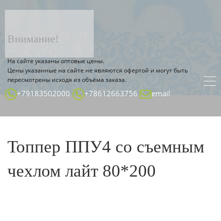
ТОВАР ДЕТАЛЬНО
Главная страница
Каталог
Внимание!
На сайте указаны оптовые цены.
Цены указанные на сайте не являются офертой и могут быть
пересмотрены исходя из объёма заказа.
+79183502000
+78612663756
email
Топпер ППУ4 со съемным
чехлом лайт 80*200