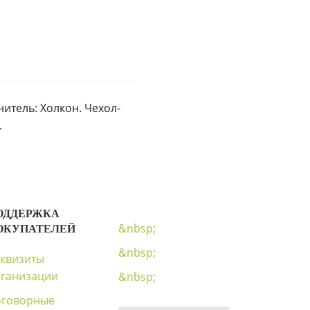
итель: Холкон. Чехол-
.
ОДДЕРЖКА
&nbsp;
ОКУПАТЕЛЕЙ
&nbsp;
квизиты
ганизации
&nbsp;
оговорные