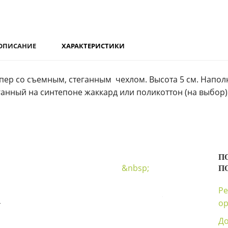
ОПИСАНИЕ
ХАРАКТЕРИСТИКИ
пер со съемным, стеганным чехлом. Высота 5 см. Наполн
ганный на синтепоне жаккард или поликоттон (на выбор)
П
&nbsp;
П
Ре
4
ор
Д