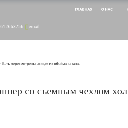
ГЛАВНАЯ
О НАС
&NBSP;
&NBSP;
8612663756
email
 быть пересмотрены исходя из объёма заказа.
оппер со съемным чехлом хо