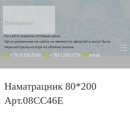
ТОВАР ДЕТАЛЬНО
Главная страница
Каталог
Внимание!
На сайте указаны оптовые цены.
Цены указанные на сайте не являются офертой и могут быть
пересмотрены исходя из объёма заказа.
+79183502000
+78612663756
email
Наматрацник 80*200
Арт.08СС46Е