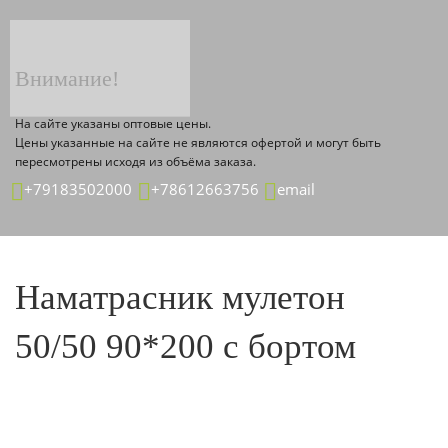
ТОВАР ДЕТАЛЬНО
Главная страница
Каталог
Внимание!
На сайте указаны оптовые цены.
Цены указанные на сайте не являются офертой и могут быть
пересмотрены исходя из объёма заказа.
+79183502000
+78612663756
email
Наматрасник мулетон
50/50 90*200 с бортом