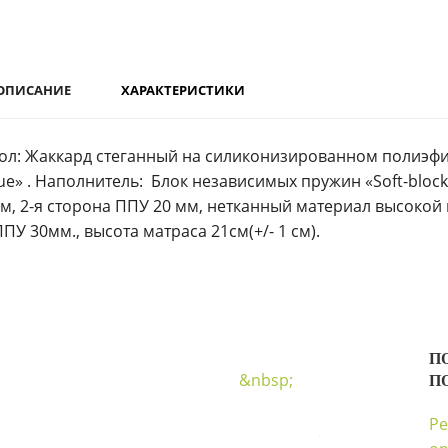
ОПИСАНИЕ
ХАРАКТЕРИСТИКИ
ол: Жаккард стеганный на силиконизированном полиэфи
sue» . Наполнитель: Блок независимых пружин «Soft-block»
м, 2-я сторона ППУ 20 мм, нетканный материал высокой 
ППУ 30мм., высота матраса 21см(+/- 1 см).
П
&nbsp;
П
Ре
4