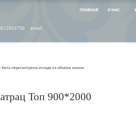
ГЛАВНАЯ
О НАС
&NBSP;
&NBSP;
8612663756
email
 быть пересмотрены исходя из объёма заказа.
атрац Топ 900*2000