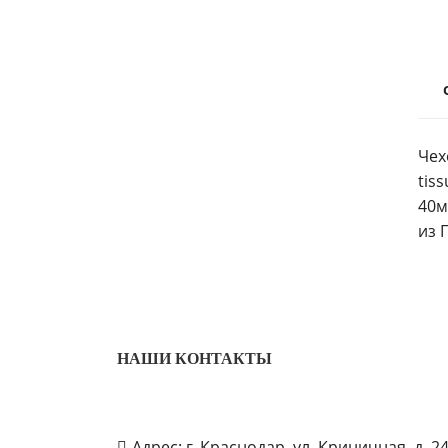
Чех
tis
40м
из 
НАШИ КОНТАКТЫ
Адрес: г. Краснодар, ул. Криничная, д. 2