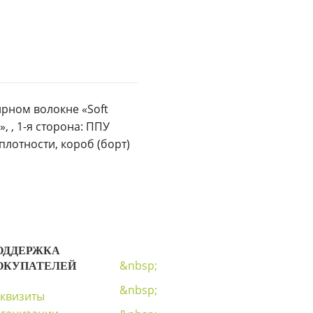
рном волокне «Soft
, , 1-я сторона: ППУ
плотности, короб (борт)
ОДДЕРЖКА
&nbsp;
ОКУПАТЕЛЕЙ
&nbsp;
квизиты