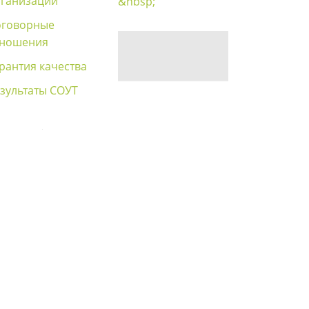
ганизации
&nbsp;
оговорные
тношения
рантия качества
зультаты СОУТ