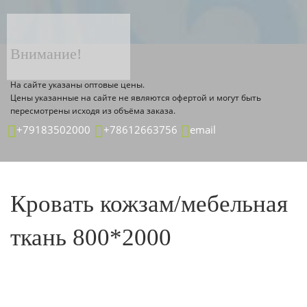
ТОВАР ДЕТАЛЬНО
Главная страница
Каталог
Внимание!
На сайте указаны оптовые цены.
Цены указанные на сайте не являются офертой и могут быть
пересмотрены исходя из объёма заказа.
+79183502000
+78612663756
email
Кровать кожзам/мебельная
ткань 800*2000